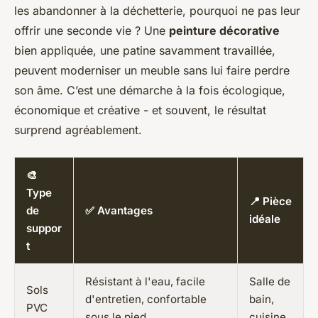
les abandonner à la déchetterie, pourquoi ne pas leur
offrir une seconde vie ? Une
peinture décorative
bien appliquée, une patine savamment travaillée,
peuvent moderniser un meuble sans lui faire perdre
son âme. C’est une démarche à la fois écologique,
économique et créative - et souvent, le résultat
surprend agréablement.
🎨
Type
📍 Pièce
de
✅ Avantages
idéale
suppor
t
Résistant à l'eau, facile
Salle de
Sols
d'entretien, confortable
bain,
PVC
sous le pied
cuisine