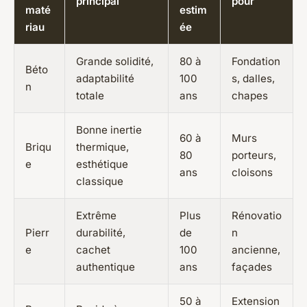
principal
pour
maté
estim
riau
ée
Grande solidité,
80 à
Fondation
Béto
adaptabilité
100
s, dalles,
n
totale
ans
chapes
Bonne inertie
60 à
Murs
Briqu
thermique,
80
porteurs,
e
esthétique
ans
cloisons
classique
Extrême
Plus
Rénovatio
Pierr
durabilité,
de
n
e
cachet
100
ancienne,
authentique
ans
façades
50 à
Extension