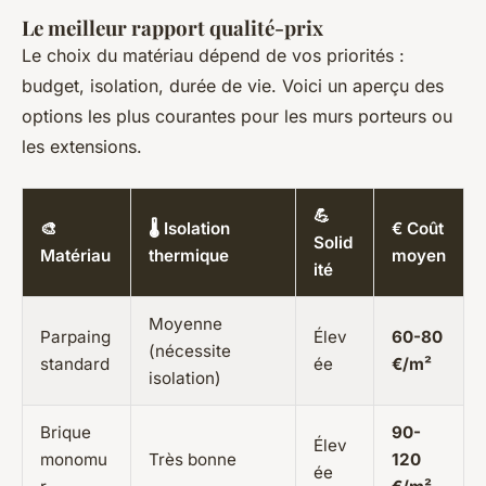
Le meilleur rapport qualité-prix
Le choix du matériau dépend de vos priorités :
budget, isolation, durée de vie. Voici un aperçu des
options les plus courantes pour les murs porteurs ou
les extensions.
💪
🎨
🌡️ Isolation
€ Coût
Solid
Matériau
thermique
moyen
ité
Moyenne
Parpaing
Élev
60-80
(nécessite
standard
ée
€/m²
isolation)
Brique
90-
Élev
monomu
Très bonne
120
ée