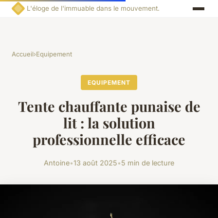
L'éloge de l'immuable dans le mouvement.
Accueil
›
Equipement
EQUIPEMENT
Tente chauffante punaise de
lit : la solution
professionnelle efficace
Antoine
•
13 août 2025
•
5 min de lecture